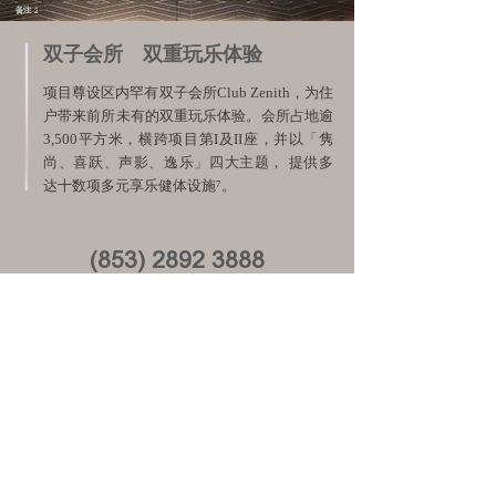
备注 2
双子会所 双重玩乐体验
项目尊设区内罕有双子会所Club Zenith，为住
户带来前所未有的双重玩乐体验。会所占地逾
3,500平方米，横跨项目第I及II座，并以「隽
尚、喜跃、声影、逸乐」四大主题， 提供多
达十数项多元享乐健体设施
⁷
。
(853) 2892 3888