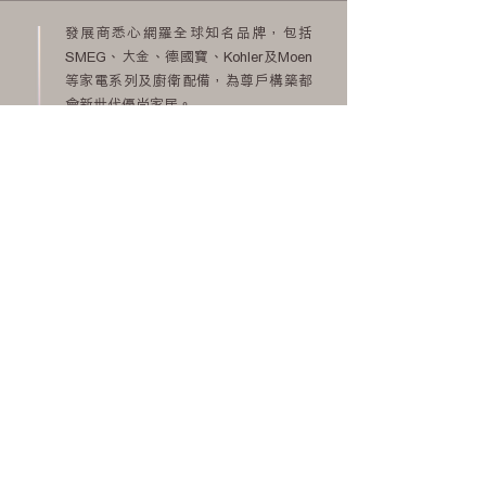
發展商悉心網羅全球知名品牌，包括
SMEG、大金、德國寶、Kohler及Moen
等家電系列及廚衛配備，為尊戶構築都
會新世代優尚家居。
銷售熱線
(853) 2892 3888
項目地址
澳門氹仔孫逸仙博士大馬路之
土地TN20及TN24地段
首席市務推廣顧問
第一太平戴維斯(澳門)有限公司
開發商
祥源地產開發有限公司