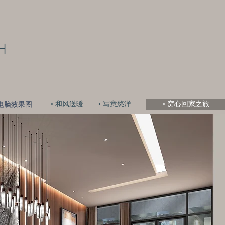
• 和风送暖
• 写意悠洋
• 窝心回家之旅
电脑效果图