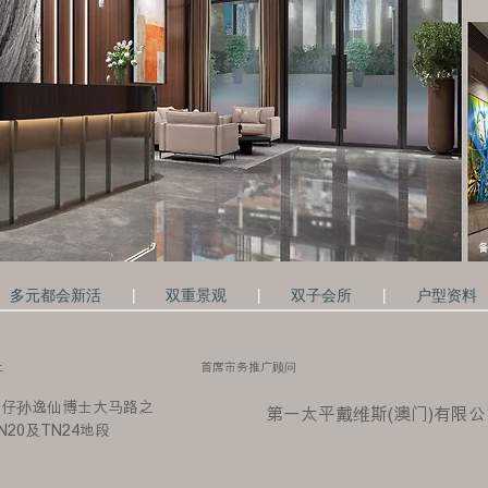
备
|
|
|
多元都会新活
双重景观
双子会所
户型资料
址
首席市务推广顾问
氹仔孙逸仙博士大马路之
第一太平戴维斯(澳门)有限公
N20及TN24地段