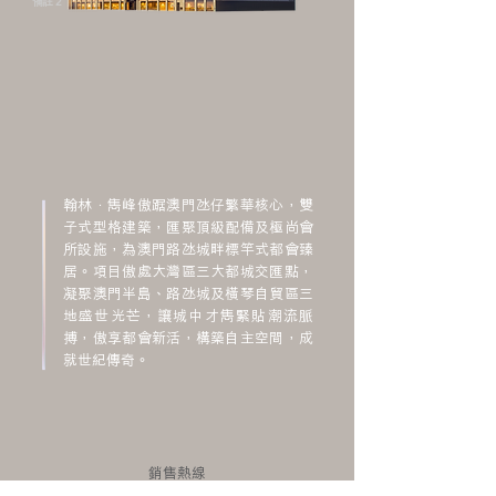
備註 2
翰林．雋峰傲踞澳門氹仔繁華核心，雙
子式型格建築，匯聚頂級配備及極尚會
所設施，為澳門路氹城畔標竿式都會臻
居。項目傲處大灣區三大都城交匯點，
凝聚澳門半島、路氹城及橫琴自貿區三
地盛世光芒，讓城中才雋緊貼潮流脈
搏，傲享都會新活，構築自主空間，成
就世紀傳奇。
銷售熱線