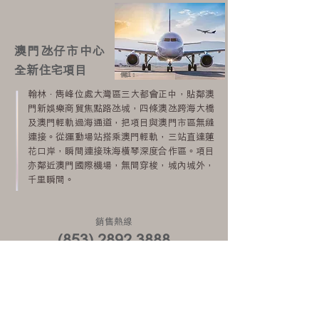
澳門氹仔市中心
全新住宅項目
備註 3
翰林．雋峰位處大灣區三大都會正中，貼鄰澳
門新娛樂商貿焦點路氹城，四條澳氹跨海大橋
及澳門輕軌過海通道，把項目與澳門市區無縫
連接。從運動場站搭乘澳門輕軌，三站直達蓮
花口岸，瞬間連接珠海橫琴深度合作區。項目
亦鄰近澳門國際機場，無間穿梭，城內城外，
千里瞬間。
銷售熱線
(853) 2892 3888
項目地址
澳門氹仔孫逸仙博士大馬路之
土地TN20及TN24地段